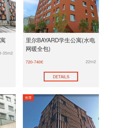
公寓
里尔BAYARD学生公寓(水电
网暖全包)
8-35m2
22m2
720-740€
DETAILS
推荐