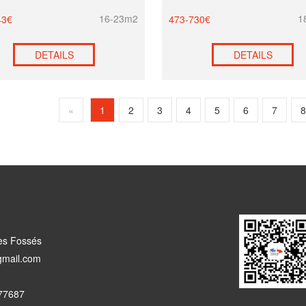
16-23m2
1
43€
473-730€
DETAILS
DETAILS
«
1
2
3
4
5
6
7
es Fossés
mail.com
77687