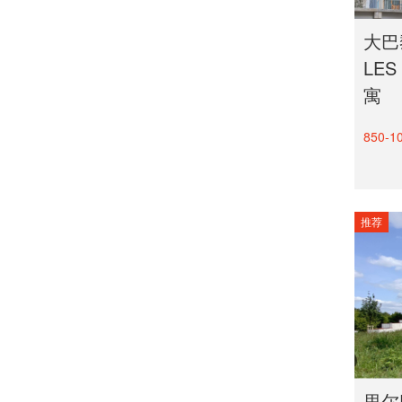
大巴黎
LES
寓
850-1
推荐
里尔R