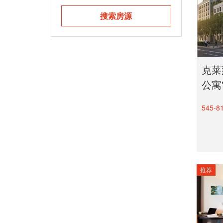
斯特拉斯堡
搜索房源
鲁昂
图卢兹
尼斯
昂热
克莱蒙
公寓'
里尔
第戎
545-8
格勒诺布尔
马赛
普罗旺斯地区艾克斯
雷恩
推荐
蒙彼利埃
波尔多
南特
克莱蒙