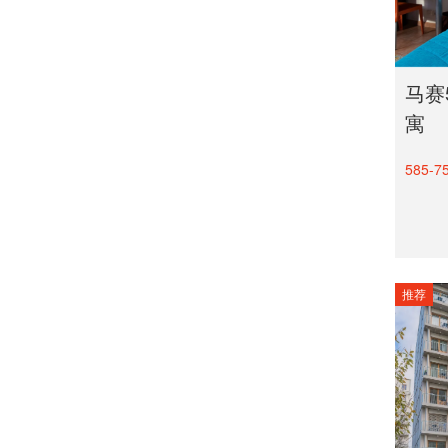
卡昂
兰斯
马赛5
勒阿弗尔
寓
亚眠
拉罗谢尔
585-7
推荐