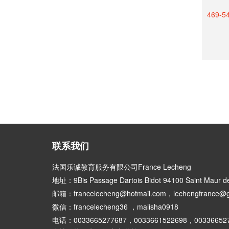
469-5
联系我们
法国乐诚教育服务有限公司France Lecheng
地址：9Bis Passage Dartois Bidot 94100 Saint Maur d
邮箱：francelecheng@hotmail.com，lechengfrance@g
微信：francelecheng36 ，malisha0918
电话：0033665277687，0033661522698，00336652