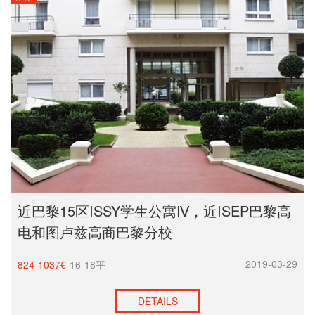
近巴黎15区ISSY学生公寓Ⅳ，近ISEP巴黎高
电和图卢兹高商巴黎分校
2019-03-29
824-1037€
16-18平
DETAILS