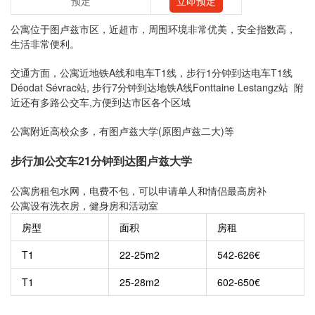
预定
立即预定
公寓位于图卢兹市区，近超市，周围环境非常优美，安全指数高，
生活非常便利。
交通方面，公寓近地铁A线和电车T1线，步行1分钟到达电车T1线
Déodat Sévrac站, 步行7分钟到达地铁A线Fonttaine Lestangz站 附
近还有多路公交车,方便到达市区各个区域
公寓附近高校众多，有图卢兹大学(原图卢兹二大)等
步行加公交车21分钟到达图卢兹大学
公寓房租包水网，电费不包，可以申请单人和情侣最高房补
公寓设有洗衣房，健身房和活动室
房型
面积
房租
T1
22-25m2
542-626€
T1
25-28m2
602-650€