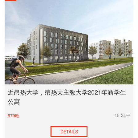
昂热
里尔
第戎
格勒诺布尔
马赛
普罗旺斯地区艾克斯
雷恩
蒙彼利埃
波尔多
南特
近昂热大学，昂热天主教大学2021年新学生
克莱蒙
公寓
卡昂
15-24平
579欧
兰斯
勒阿弗尔
DETAILS
亚眠