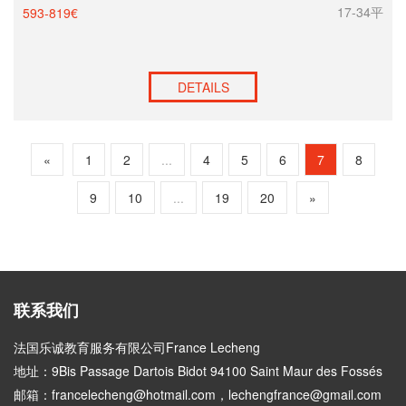
17-34平
593-819€
DETAILS
«
1
2
...
4
5
6
7
8
9
10
...
19
20
»
联系我们
法国乐诚教育服务有限公司France Lecheng
地址：9Bis Passage Dartois Bidot 94100 Saint Maur des Fossés
邮箱：francelecheng@hotmail.com，lechengfrance@gmail.com