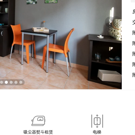

吸尘器熨斗租赁
电梯