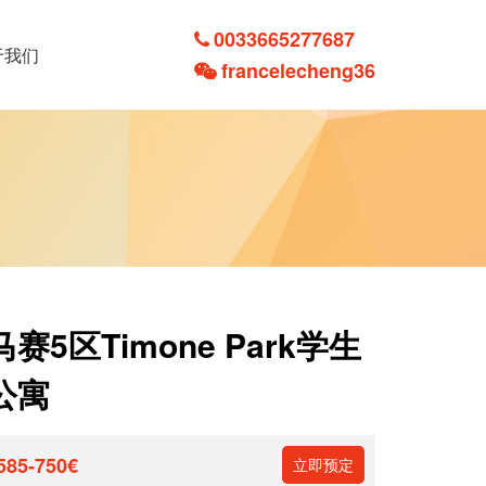
0033665277687
于我们
francelecheng36
马赛5区Timone Park学生
公寓
585-750€
立即预定