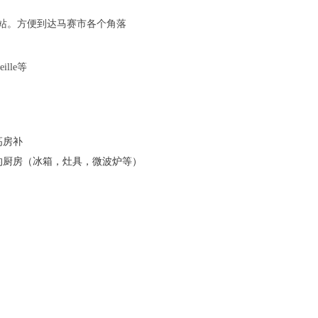
one站。方便到达马赛市各个角落
ille等
高房补
的厨房（冰箱，灶具，微波炉等）