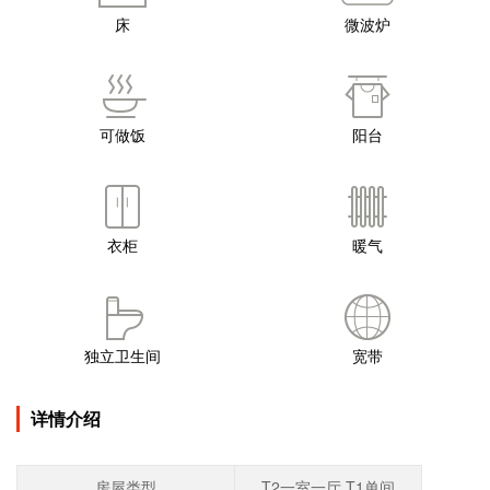
床
微波炉
可做饭
阳台
衣柜
暖气
独立卫生间
宽带
详情介绍
房屋类型
T2一室一厅,T1单间