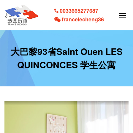
0033665277687
francelecheng36
大巴黎93省SaInt Ouen LES
QUINCONCES 学生公寓