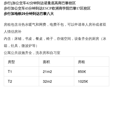
步行j加公交车42分钟到达诺曼底高商巴黎校区
步行加公交车43分钟到达ESCP欧洲商学院巴黎17区校区
步行加地铁29分钟到达巴黎八大
房租包含冷热水暖气和网费，电费不包，可以申请单人房补或者双
人情侣房补
内含：床铺，书桌，餐桌，椅子，存储空间，设备齐全的厨房（冰
箱，灶具，微波炉等）
公寓公共设施齐全，洗衣房和自习室
房型
面积
房租
T1
21m2
850€
T2
32m2
1025€