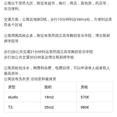
公寓位于里昂九区，附近有超市，银行，商店，面包房，药店等，
生活便利。
交通方面，公寓近地铁D线，步行10分钟到达Valmy站，方便到达里
昂各个区域
公寓周围高校众多，附近有里昂国立高等舞蹈音乐学院，博古斯厨
师学院等
步行j加公共交通21分钟到达里昂国立高等舞蹈音乐学院
步行加公共交通30分钟直达博古斯厨师学校
公寓房租包冷水，网费和杂费，电费自理，可以申请单人或者双人
最高房补，
公寓设有洗衣房 活动室和健身房
房型
面积
房租
studio
18m2
570€
T3
35m2
980€