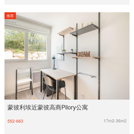
拉罗谢尔
推荐
蒙彼利埃近蒙彼高商Pilory公寓
17m2-36m2
552-663