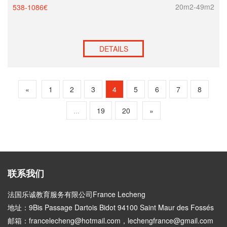
20m2-49m2
538-1086€
DETAILS
«
1
2
3
4
5
6
7
8
...
19
20
»
联系我们
法国乐诚教育服务有限公司France Lecheng
地址：9Bis Passage Dartois Bidot 94100 Saint Maur des Fossés
邮箱：francelecheng@hotmail.com，lechengfrance@gmail.com