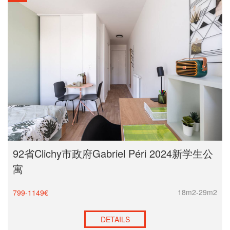
昂热
里尔
第戎
格勒诺布尔
马赛
普罗旺斯地区艾克斯
雷恩
蒙彼利埃
波尔多
南特
92省Clichy市政府Gabriel Péri 2024新学生公
克莱蒙
寓
卡昂
18m2-29m2
799-1149€
兰斯
勒阿弗尔
DETAILS
亚眠