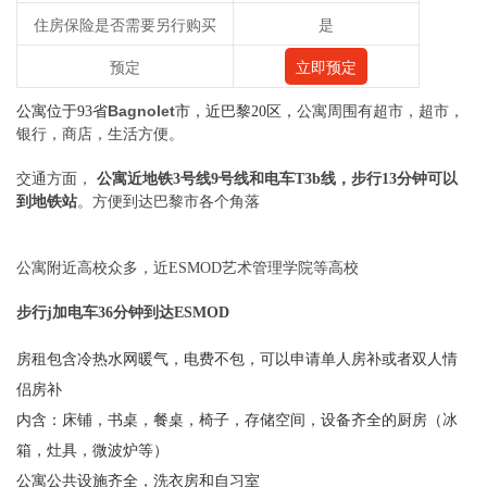
住房保险是否需要另行购买
是
预定
立即预定
Bagnolet
公寓位于93省
市，近巴黎20区，
公寓周围有超市，超市，
银行，商店，生活方便。
交通方面，
公寓近地铁3号线9号线和电车T3b线，步行13分钟可以
到地铁站
。方便到达巴黎市各个角落
公寓附近高校众多，近ESMOD艺术管理学院等高校
步行j加电车36分钟到达ESMOD
房租包含冷热水网暖气，电费不包，可以申请单人房补或者双人情
侣房补
内含：床铺，书桌，餐桌，椅子，存储空间，设备齐全的厨房（冰
箱，灶具，微波炉等）
公寓公共设施齐全，洗衣房和自习室